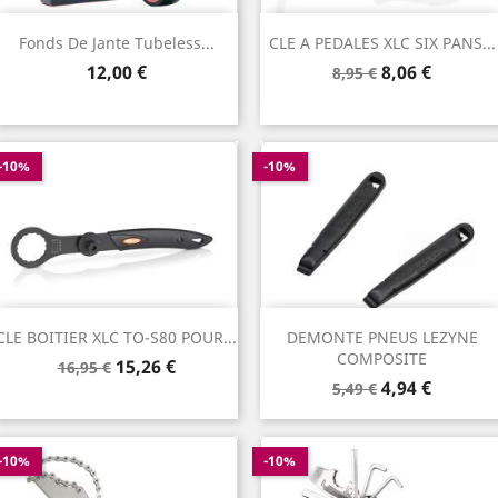
Fonds De Jante Tubeless...
CLE A PEDALES XLC SIX PANS...
Prix
Prix
Prix
12,00 €
8,06 €
8,95 €
de
base
-10%
-10%
CLE BOITIER XLC TO-S80 POUR...
DEMONTE PNEUS LEZYNE
COMPOSITE
Prix
Prix
15,26 €
16,95 €
Prix
Prix
de
4,94 €
5,49 €
de
base
base
-10%
-10%