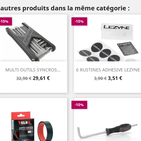
 autres produits dans la même catégorie :
-10%
-10%
MULTI OUTILS SYNCROS...
6 RUSTINES ADHESIVE LEZYNE
Prix
Prix
Prix
Prix
29,61 €
3,51 €
32,90 €
3,90 €
de
de
base
base
-10%