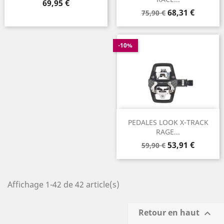
Prix
69,95 €
Prix
Prix
68,31 €
75,90 €
de
base
-10%
PEDALES LOOK X-TRACK
RAGE...
Prix
Prix
53,91 €
59,90 €
de
base
Affichage 1-42 de 42 article(s)
Retour en haut
