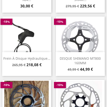
Prix
Prix
Prix
30,00 €
229,56 €
279,95 €
de
base
-18%
-10%
Frein À Disque Hydraulique...
DISQUE SHIMANO MT800
160MM
Prix
Prix
218,08 €
265,95 €
Prix
Prix
de
44,99 €
49,99 €
de
base
base
-10%
-10%