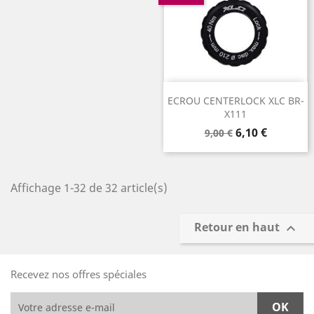
ECROU CENTERLOCK XLC BR-
X111
Prix
Prix
6,10 €
9,00 €
de
base
Affichage 1-32 de 32 article(s)
Retour en haut

Recevez nos offres spéciales