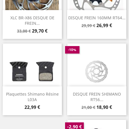
XLC BR-X86 DISQUE DE
DISQUE FREIN 160MM RT64...
FREIN...
Prix
Prix
26,99 €
29,99 €
Prix
Prix
29,70 €
de
33,00 €
de
base
base
-10%
Plaquettes Shimano Résine
DISQUE FREIN SHIMANO
L03A
RT56...
Prix
Prix
Prix
22,99 €
18,90 €
21,00 €
de
base
-2,90 €