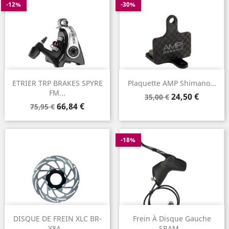
-12%
-30%
ETRIER TRP BRAKES SPYRE
Plaquette AMP Shimano...
FM...
Prix
Prix
24,50 €
35,00 €
Prix
Prix
66,84 €
de
75,95 €
de
base
base
-18%
DISQUE DE FREIN XLC BR-
Frein À Disque Gauche
X84...
SRAM...