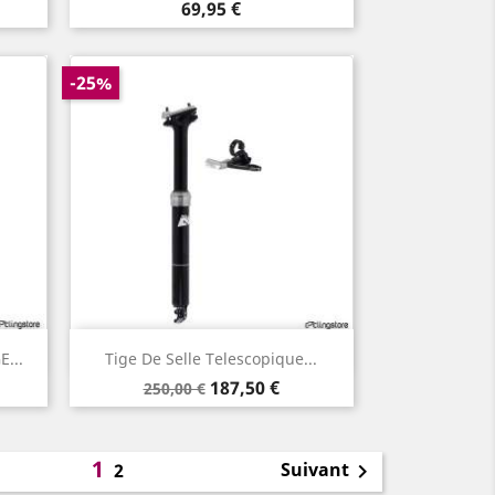
Prix
69,95 €
-25%
Aperçu rapide

...
Tige De Selle Telescopique...
Prix
Prix
187,50 €
250,00 €
de
base
1
Suivant
2
