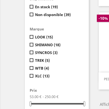
En stock
(19)
Non disponible
(39)
-10%
Marque
LOOK
(15)
SHIMANO
(18)
SYNCROS
(3)
TREK
(5)
WTB
(4)
XLC
(13)
PE
Prix
53.00 € - 250.00 €
Affic