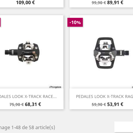
Prix
Prix
Prix
109,00 €
89,91 €
99,90 €
de
base
-10%
Aperçu rapide
Aperçu rapide


DALES LOOK X-TRACK RACE...
PEDALES LOOK X-TRACK RAGE
Prix
Prix
Prix
Prix
68,31 €
53,91 €
75,90 €
59,90 €
de
de
base
base
hage 1-48 de 58 article(s)