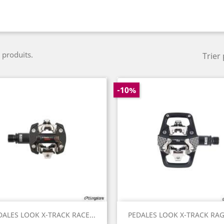
8 produits.
Trier 
-10%
Aperçu rapide
Aperçu rapide


DALES LOOK X-TRACK RACE...
PEDALES LOOK X-TRACK RAGE