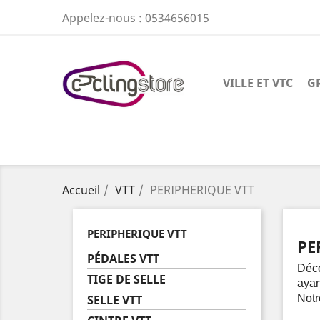
Appelez-nous :
0534656015
VILLE ET VTC
G
Accueil
VTT
PERIPHERIQUE VTT
PERIPHERIQUE VTT
PE
PÉDALES VTT
Déco
TIGE DE SELLE
ayan
SELLE VTT
Notr