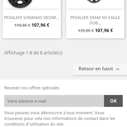
PEDALIER SHIMANO DEORE...
PEDALIER SRAM NX EAGLE
DUB...
Prix
Prix
107,96 €
119,95 €
Prix
Prix
de
107,96 €
119,95 €
de
base
base
Affichage 1-8 de 8 article(s)
Retour en haut

Recevez nos offres spéciales
Vous pouvez vous désinscrire à tout moment. Vous
trouverez pour cela nos informations de contact dans les
conditions d'utilisation du site.