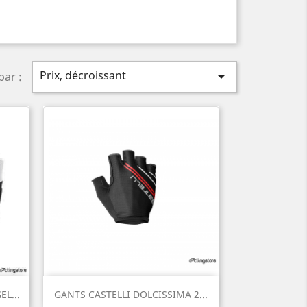
Prix, décroissant

par :
Aperçu rapide

L...
GANTS CASTELLI DOLCISSIMA 2...