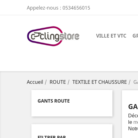
Appelez-nous :
0534656015
VILLE ET VTC
G
Accueil
ROUTE
TEXTILE ET CHAUSSURE
G
GANTS ROUTE
GA
Déco
le
me
Notr
FILTRER PAR