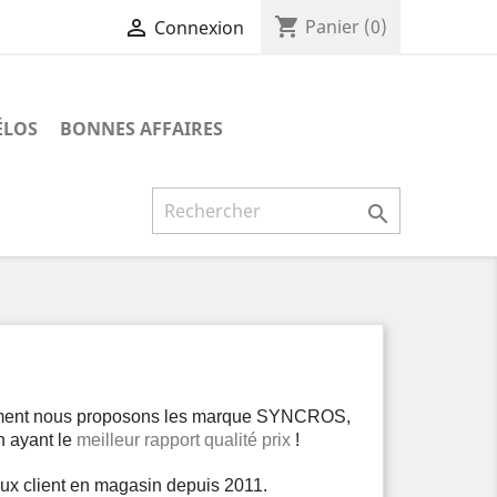
shopping_cart

Panier
(0)
Connexion
ÉLOS
BONNES AFFAIRES

ment nous proposons les marque SYNCROS,
n ayant le
meilleur rapport qualité prix
!
eux client en magasin depuis 2011.