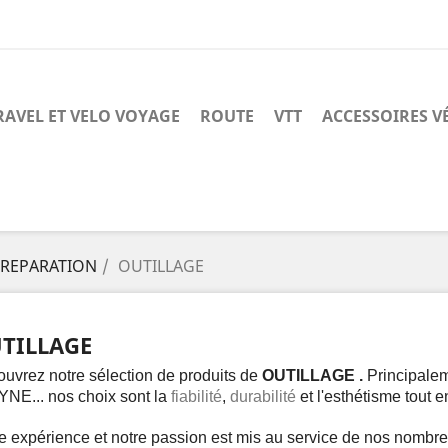
RAVEL ET VELO VOYAGE
ROUTE
VTT
ACCESSOIRES V
 REPARATION
OUTILLAGE
TILLAGE
uvrez notre sélection de produits de
OUTILLAGE
.
Principale
YNE...
n
os choix sont la
fiabilité
,
durabilité
et l'esthétisme tout e
e expérience et notre passion est mis au service de nos nombr