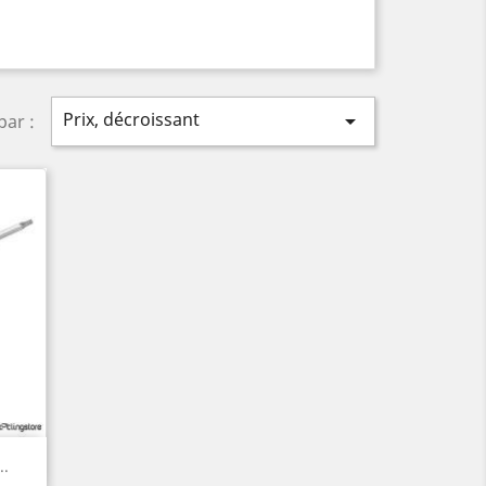
Prix, décroissant

par :
..