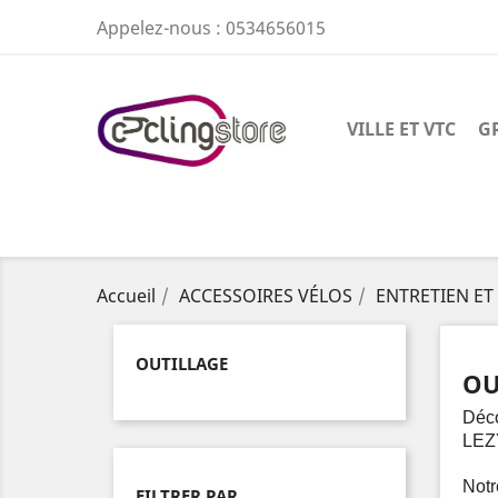
Appelez-nous :
0534656015
VILLE ET VTC
G
Accueil
ACCESSOIRES VÉLOS
ENTRETIEN ET
OUTILLAGE
OU
Déco
LEZ
Notr
FILTRER PAR