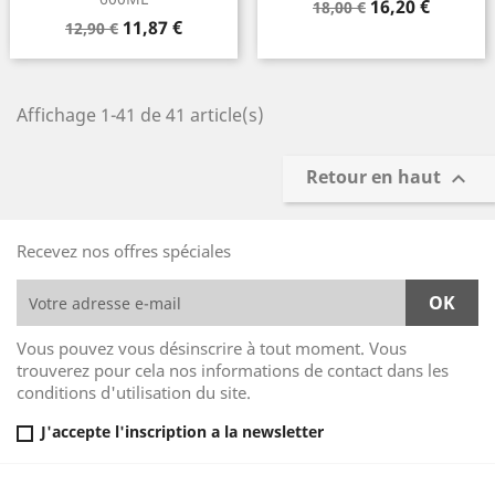
Prix
Prix
16,20 €
18,00 €
Prix
Prix
11,87 €
de
12,90 €
de
base
base
Affichage 1-41 de 41 article(s)
Retour en haut

Recevez nos offres spéciales
Vous pouvez vous désinscrire à tout moment. Vous
trouverez pour cela nos informations de contact dans les
conditions d'utilisation du site.
J'accepte l'inscription a la newsletter