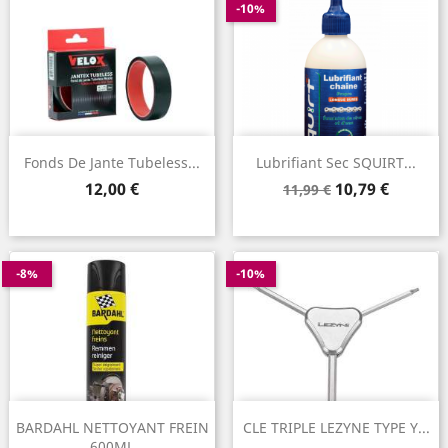
-10%
Fonds De Jante Tubeless...
Lubrifiant Sec SQUIRT...
Prix
Prix
Prix
12,00 €
10,79 €
11,99 €
de
base
-8%
-10%
BARDAHL NETTOYANT FREIN
CLE TRIPLE LEZYNE TYPE Y...
600ML