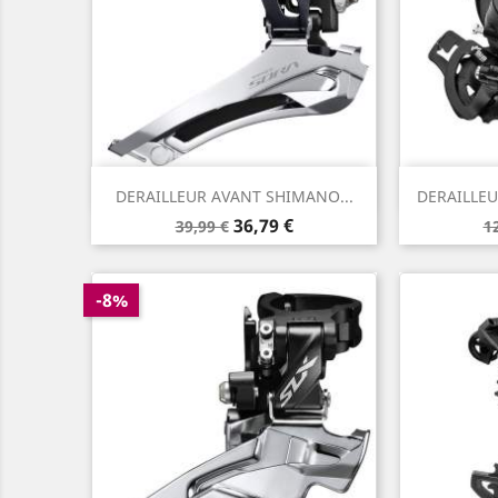
Aperçu rapide


DERAILLEUR AVANT SHIMANO...
DERAILLEU
Prix
Prix
P
36,79 €
39,99 €
1
de
d
base
b
-8%