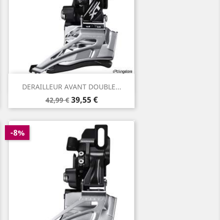
Aperçu rapide

DERAILLEUR AVANT DOUBLE...
Prix
Prix
39,55 €
42,99 €
de
base
-8%