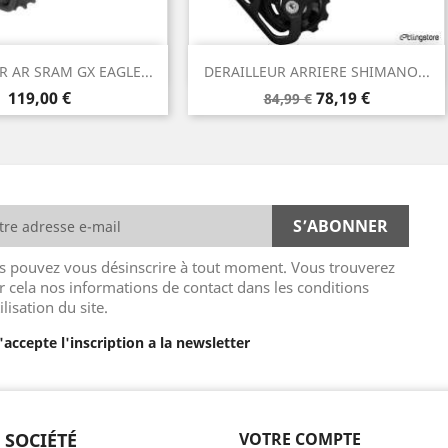
Aperçu rapide
Aperçu rapide

R AR SRAM GX EAGLE...
DERAILLEUR ARRIERE SHIMANO...
Prix
Prix
Prix
119,00 €
78,19 €
84,99 €
de
base
s pouvez vous désinscrire à tout moment. Vous trouverez
r cela nos informations de contact dans les conditions
ilisation du site.
J'accepte l'inscription a la newsletter
 SOCIÉTÉ
VOTRE COMPTE