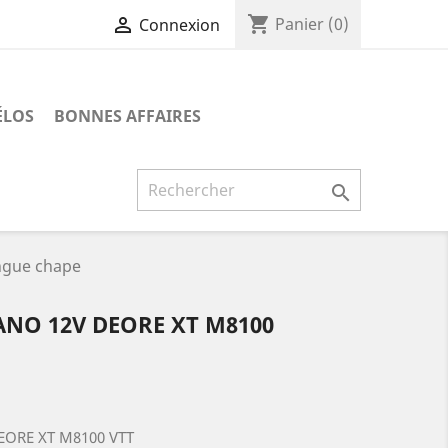
shopping_cart

Panier
(0)
Connexion
ÉLOS
BONNES AFFAIRES

gue chape
NO 12V DEORE XT M8100
EORE XT M8100 VTT