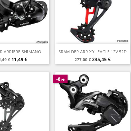
Aperçu rapide
Aperçu rapide

R ARRIERE SHIMANO...
SRAM DER ARR X01 EAGLE 12V 52D
rix
Prix
Prix
Prix
11,49 €
235,45 €
2,49 €
277,00 €
e
de
ase
base
-8%