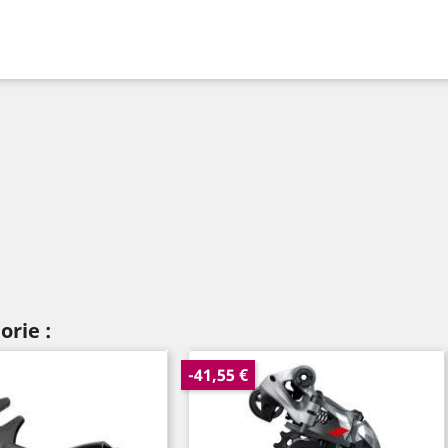
orie :
-41,55 €