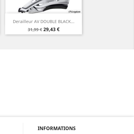
Aperçu rapide

Derailleur AV DOUBLE BLACK...
Prix
Prix
29,43 €
31,99 €
de
base
INFORMATIONS