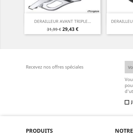
Aperçu rapide


DERAILLEUR AVANT TRIPLE...
DERAILLEU
Prix
Prix
29,43 €
31,99 €
de
base
Recevez nos offres spéciales
Vou
pou
d'ut
PRODUITS
NOTRE