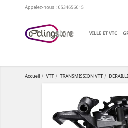
Appelez-nous :
0534656015
VILLE ET VTC
G
Accueil
VTT
TRANSMISSION VTT
DERAILL