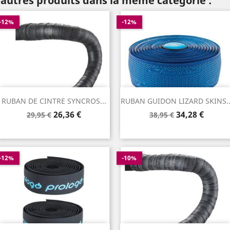
 autres produits dans la même catégorie :
-12%
-12%
RUBAN DE CINTRE SYNCROS...
RUBAN GUIDON LIZARD SKINS..
Prix
Prix
Prix
Prix
26,36 €
34,28 €
29,95 €
38,95 €
de
de
base
base
-12%
-10%