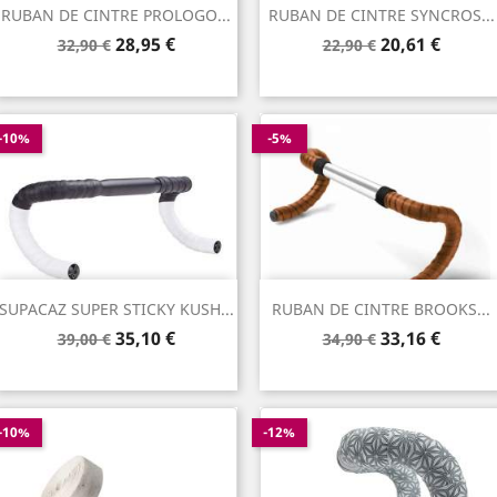
RUBAN DE CINTRE PROLOGO...
RUBAN DE CINTRE SYNCROS...
Prix
Prix
Prix
Prix
28,95 €
20,61 €
32,90 €
22,90 €
de
de
base
base
-10%
-5%
SUPACAZ SUPER STICKY KUSH...
RUBAN DE CINTRE BROOKS...
Prix
Prix
Prix
Prix
35,10 €
33,16 €
39,00 €
34,90 €
de
de
base
base
-10%
-12%