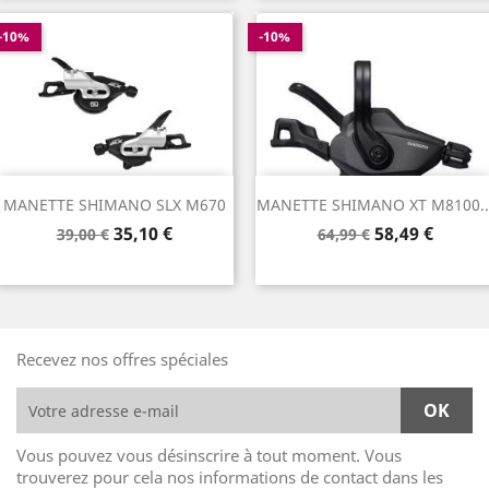
-10%
-10%
MANETTE SHIMANO SLX M670
MANETTE SHIMANO XT M8100..
Prix
Prix
Prix
Prix
35,10 €
58,49 €
39,00 €
64,99 €
de
de
base
base
Recevez nos offres spéciales
Vous pouvez vous désinscrire à tout moment. Vous
trouverez pour cela nos informations de contact dans les