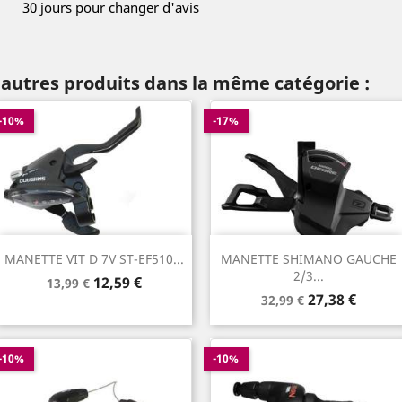
30 jours pour changer d'avis
 autres produits dans la même catégorie :
-10%
-17%
MANETTE VIT D 7V ST-EF510...
MANETTE SHIMANO GAUCHE
2/3...
Prix
Prix
12,59 €
13,99 €
Prix
Prix
de
27,38 €
32,99 €
de
base
base
-10%
-10%