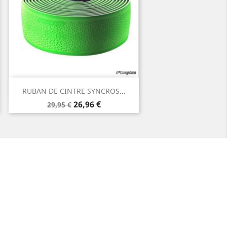
Aperçu rapide

RUBAN DE CINTRE SYNCROS...
Prix
Prix
26,96 €
29,95 €
de
base