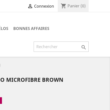
shopping_cart

Panier
(0)
Connexion
ÉLOS
BONNES AFFAIRES

N
RO MICROFIBRE BROWN