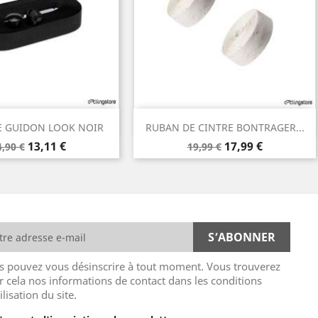
Aperçu rapide
Aperçu rapide

E GUIDON LOOK NOIR
RUBAN DE CINTRE BONTRAGER...
rix
Prix
Prix
Prix
13,11 €
17,99 €
4,90 €
19,99 €
e
de
ase
base
s pouvez vous désinscrire à tout moment. Vous trouverez
r cela nos informations de contact dans les conditions
ilisation du site.