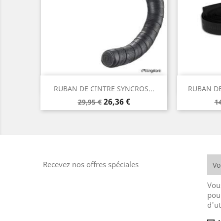
Aperçu rapide


RUBAN DE CINTRE SYNCROS...
RUBAN D
Prix
Prix
P
26,36 €
29,95 €
1
de
d
base
b
Recevez nos offres spéciales
Vou
pou
d'ut