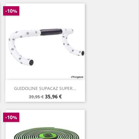
-10%
Aperçu rapide

GUIDOLINE SUPACAZ SUPER...
Prix
Prix
35,96 €
39,95 €
de
base
-10%