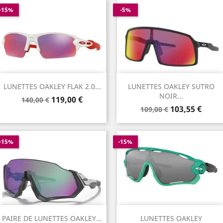
-15%
-5%
LUNETTES OAKLEY FLAK 2.0...
LUNETTES OAKLEY SUTRO
NOIR...
Prix
Prix
119,00 €
140,00 €
Prix
Prix
de
103,55 €
109,00 €
de
base
base
-15%
-15%
PAIRE DE LUNETTES OAKLEY...
LUNETTES OAKLEY