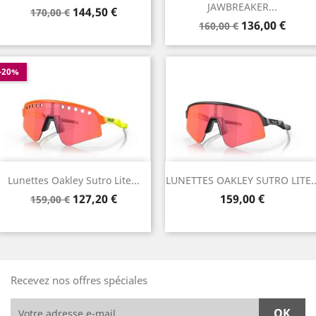
JAWBREAKER...
Prix
Prix
144,50 €
170,00 €
Prix
Prix
de
136,00 €
160,00 €
de
base
base
-20%
Lunettes Oakley Sutro Lite...
LUNETTES OAKLEY SUTRO LITE..
Prix
Prix
Prix
127,20 €
159,00 €
159,00 €
de
base
Recevez nos offres spéciales