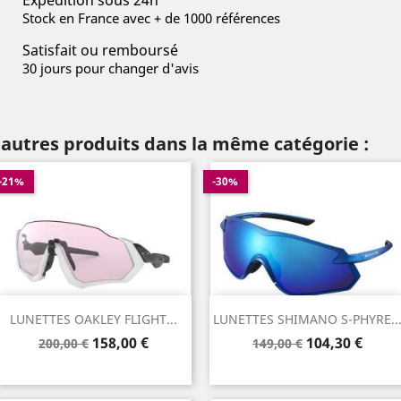
Expédition sous 24h
Stock en France avec + de 1000 références
Satisfait ou remboursé
30 jours pour changer d'avis
 autres produits dans la même catégorie :
-21%
-30%
LUNETTES OAKLEY FLIGHT...
LUNETTES SHIMANO S-PHYRE..
Prix
Prix
Prix
Prix
158,00 €
104,30 €
200,00 €
149,00 €
de
de
base
base