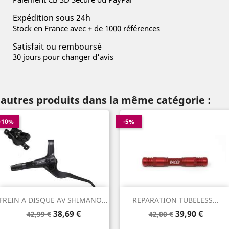
Expédition sous 24h
Stock en France avec + de 1000 références
Satisfait ou remboursé
30 jours pour changer d'avis
 autres produits dans la même catégorie :
-10%
-5%
FREIN A DISQUE AV SHIMANO...
REPARATION TUBELESS...
Prix
Prix
Prix
Prix
38,69 €
39,90 €
42,99 €
42,00 €
de
de