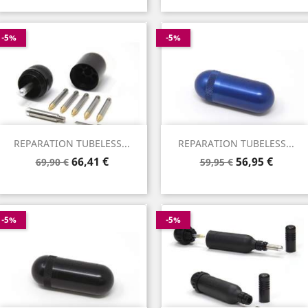
base
base
-5%
-5%
REPARATION TUBELESS...
REPARATION TUBELESS...
Prix
Prix
Prix
Prix
66,41 €
56,95 €
69,90 €
59,95 €
de
de
base
base
-5%
-5%