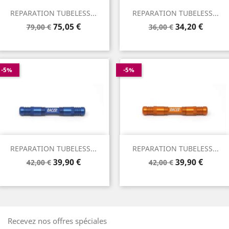
REPARATION TUBELESS...
REPARATION TUBELESS...
Prix
Prix
Prix
Prix
75,05 €
34,20 €
79,00 €
36,00 €
de
de
base
base
-5%
-5%
REPARATION TUBELESS...
REPARATION TUBELESS...
Prix
Prix
Prix
Prix
39,90 €
39,90 €
42,00 €
42,00 €
de
de
base
base
Recevez nos offres spéciales