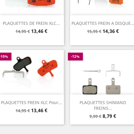
PLAQUETTES DE FREIN XLC...
PLAQUETTES FREIN A DISQUE..
Prix
Prix
Prix
Prix
13,46 €
14,36 €
14,95 €
15,95 €
de
de
base
base
-10%
-12%
PLAQUETTES FREIN XLC Pour...
PLAQUETTES SHIMANO
FREINS...
Prix
Prix
13,46 €
14,95 €
Prix
Prix
de
8,79 €
9,99 €
de
base
base