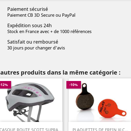
Paiement sécurisé
Paiement CB 3D Secure ou PayPal
Expédition sous 24h
Stock en France avec + de 1000 références
Satisfait ou remboursé
30 jours pour changer d'avis
 autres produits dans la même catégorie :
-12%
-10%
CASQUE ROUTE SCOTT SUPRA...
PLAQUETTES DE FREIN XLC...