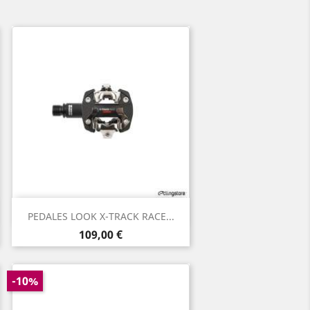
Aperçu rapide

PEDALES LOOK X-TRACK RACE...
Prix
109,00 €
-10%