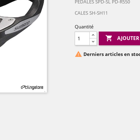
PEDALES SPD-SL PD-R550
CALES SH-SH11
Quantité

AJOUTER

Derniers articles en sto