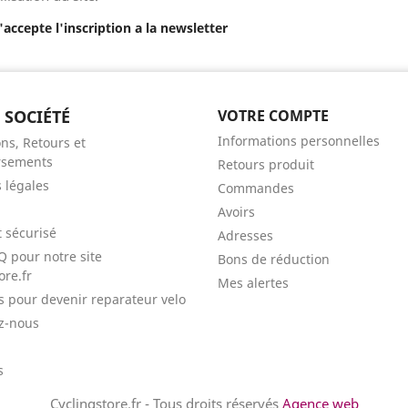
J'accepte l'inscription a la newsletter
 SOCIÉTÉ
VOTRE COMPTE
Informations personnelles
ns, Retours et
sements
Retours produit
 légales
Commandes
Avoirs
 sécurisé
Adresses
Q pour notre site
Bons de réduction
ore.fr
Mes alertes
ls pour devenir reparateur velo
z-nous
s
Cyclingstore.fr - Tous droits réservés
Agence web