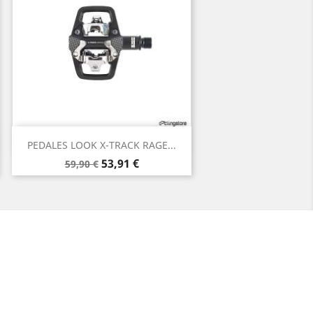
Aperçu rapide

PEDALES LOOK X-TRACK RAGE...
Prix
Prix
53,91 €
59,90 €
de
base