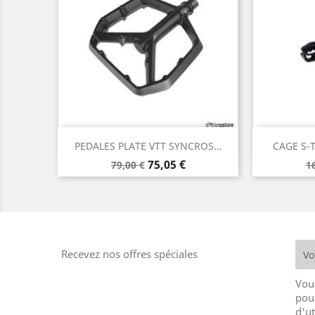
Aperçu rapide


PEDALES PLATE VTT SYNCROS...
CAGE S-
Prix
Prix
P
75,05 €
79,00 €
1
de
d
base
b
Recevez nos offres spéciales
Vou
pou
d'ut