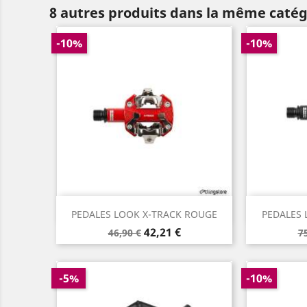
8 autres produits dans la même catég
-10%
-10%
Aperçu rapide


PEDALES LOOK X-TRACK ROUGE
PEDALES 
Prix
Prix
P
42,21 €
46,90 €
7
de
d
base
b
-5%
-10%