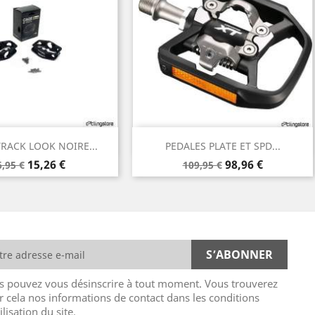
Aperçu rapide
Aperçu rapide

TRACK LOOK NOIRE...
PEDALES PLATE ET SPD...
rix
Prix
Prix
Prix
15,26 €
98,96 €
6,95 €
109,95 €
e
de
ase
base
s pouvez vous désinscrire à tout moment. Vous trouverez
r cela nos informations de contact dans les conditions
ilisation du site.