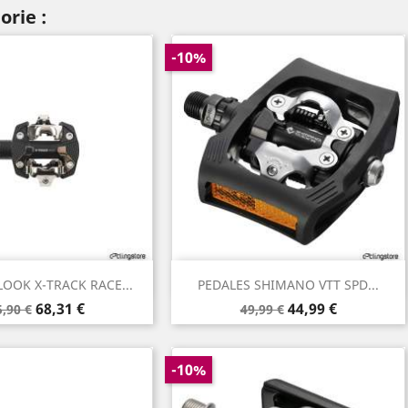
orie :
-10%
Aperçu rapide
Aperçu rapide

LOOK X-TRACK RACE...
PEDALES SHIMANO VTT SPD...
rix
Prix
Prix
Prix
68,31 €
44,99 €
5,90 €
49,99 €
e
de
ase
base
-10%