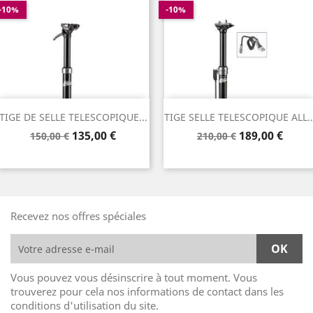
-10%
-10%
TIGE DE SELLE TELESCOPIQUE...
TIGE SELLE TELESCOPIQUE ALL..
Prix
Prix
Prix
Prix
135,00 €
189,00 €
150,00 €
210,00 €
de
de
base
base
Recevez nos offres spéciales
Vous pouvez vous désinscrire à tout moment. Vous
trouverez pour cela nos informations de contact dans les
conditions d'utilisation du site.