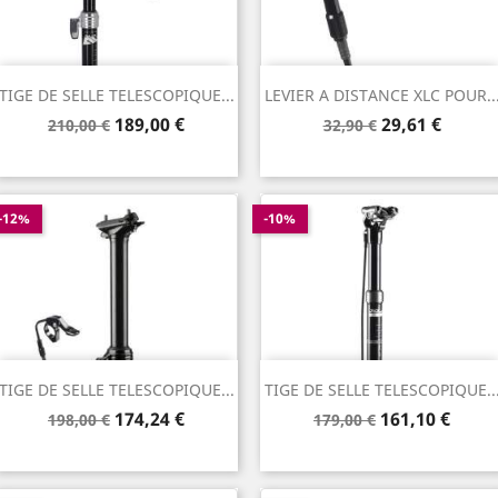
TIGE DE SELLE TELESCOPIQUE...
LEVIER A DISTANCE XLC POUR..
Prix
Prix
Prix
Prix
189,00 €
29,61 €
210,00 €
32,90 €
de
de
base
base
-12%
-10%
TIGE DE SELLE TELESCOPIQUE...
TIGE DE SELLE TELESCOPIQUE..
Prix
Prix
Prix
Prix
174,24 €
161,10 €
198,00 €
179,00 €
de
de
base
base