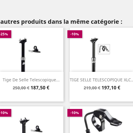
 autres produits dans la même catégorie :
-25%
-10%
Tige De Selle Telescopique...
TIGE SELLE TELESCOPIQUE XLC..
Prix
Prix
Prix
Prix
187,50 €
197,10 €
250,00 €
219,00 €
de
de
base
base
-10%
-10%