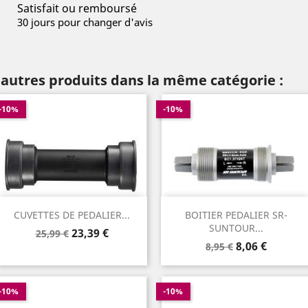
Satisfait ou remboursé
30 jours pour changer d'avis
 autres produits dans la même catégorie :
-10%
-10%
CUVETTES DE PEDALIER...
BOITIER PEDALIER SR-
SUNTOUR...
Prix
Prix
23,39 €
25,99 €
Prix
Prix
de
8,06 €
8,95 €
de
base
base
-10%
-10%