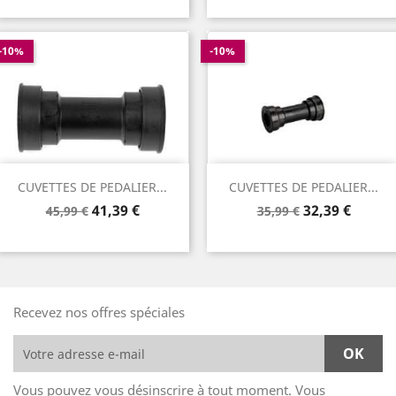
base
base
-10%
-10%
CUVETTES DE PEDALIER...
CUVETTES DE PEDALIER...
Prix
Prix
Prix
Prix
41,39 €
32,39 €
45,99 €
35,99 €
de
de
base
base
Recevez nos offres spéciales
Vous pouvez vous désinscrire à tout moment. Vous