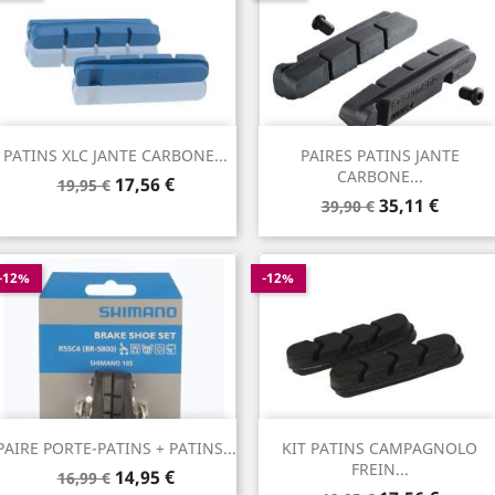
PATINS XLC JANTE CARBONE...
PAIRES PATINS JANTE
CARBONE...
Prix
Prix
17,56 €
19,95 €
Prix
Prix
de
35,11 €
39,90 €
de
base
base
-12%
-12%
PAIRE PORTE-PATINS + PATINS...
KIT PATINS CAMPAGNOLO
FREIN...
Prix
Prix
14,95 €
16,99 €