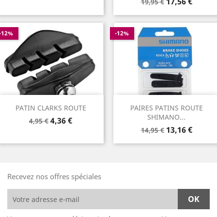
Prix
Prix
de
17,56 €
19,95 €
de
base
base
-12%
-12%
PATIN CLARKS ROUTE
PAIRES PATINS ROUTE
SHIMANO...
Prix
Prix
4,36 €
4,95 €
Prix
Prix
de
13,16 €
14,95 €
de
base
base
Recevez nos offres spéciales