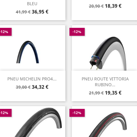
BLEU
Prix
Prix
18,39 €
20,90 €
Prix
Prix
36,95 €
de
41,99 €
de
base
base
-12%
-12%
PNEU MICHELIN PRO4...
PNEU ROUTE VITTORIA
RUBINO...
Prix
Prix
34,32 €
39,00 €
Prix
Prix
de
19,35 €
21,99 €
de
base
base
-12%
-12%