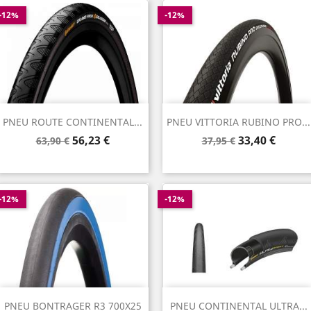
-12%
-12%
PNEU ROUTE CONTINENTAL...
PNEU VITTORIA RUBINO PRO...
Prix
Prix
Prix
Prix
56,23 €
33,40 €
63,90 €
37,95 €
de
de
base
base
-12%
-12%
PNEU BONTRAGER R3 700X25
PNEU CONTINENTAL ULTRA...