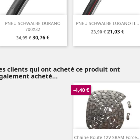
PNEU SCHWALBE DURANO
PNEU SCHWALBE LUGANO II...
700X32
Prix
Prix
21,03 €
23,90 €
Prix
Prix
30,76 €
de
34,95 €
de
base
base
es clients qui ont acheté ce produit ont
galement acheté...
-4,40 €
Chaine Route 12V SRAM Force..