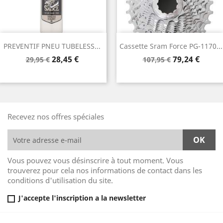
PREVENTIF PNEU TUBELESS...
Cassette Sram Force PG-1170...
Prix
Prix
Prix
Prix
28,45 €
79,24 €
29,95 €
107,95 €
de
de
base
base
Recevez nos offres spéciales
Vous pouvez vous désinscrire à tout moment. Vous
trouverez pour cela nos informations de contact dans les
conditions d'utilisation du site.
J'accepte l'inscription a la newsletter