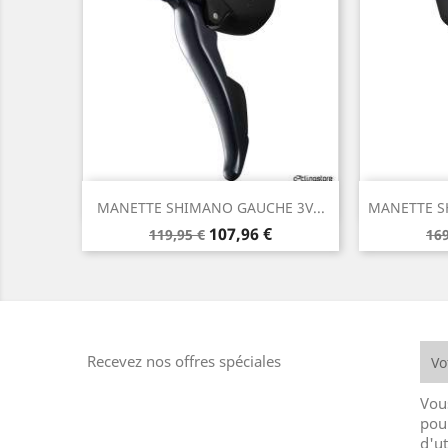
Aperçu rapide


MANETTE SHIMANO GAUCHE 3V...
MANETTE SH
Prix
Prix
Pr
107,96 €
119,95 €
169
de
de
base
ba
Recevez nos offres spéciales
Vou
pou
d'ut