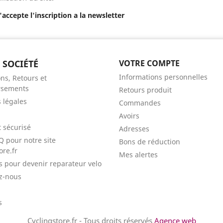
J'accepte l'inscription a la newsletter
 SOCIÉTÉ
VOTRE COMPTE
Informations personnelles
ns, Retours et
sements
Retours produit
 légales
Commandes
Avoirs
 sécurisé
Adresses
Q pour notre site
Bons de réduction
ore.fr
Mes alertes
ls pour devenir reparateur velo
z-nous
s
Cyclingstore.fr - Tous droits réservés
Agence web