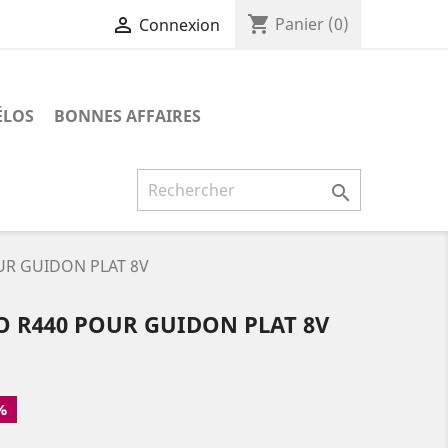
shopping_cart

Panier
(0)
Connexion
ÉLOS
BONNES AFFAIRES

R GUIDON PLAT 8V
 R440 POUR GUIDON PLAT 8V
%