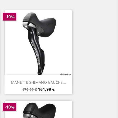
-10%
Aperçu rapide

MANETTE SHIMANO GAUCHE...
Prix
Prix
161,99 €
179,99 €
de
base
-10%