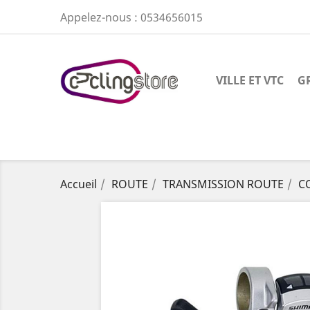
Appelez-nous :
0534656015
VILLE ET VTC
G
Accueil
ROUTE
TRANSMISSION ROUTE
C