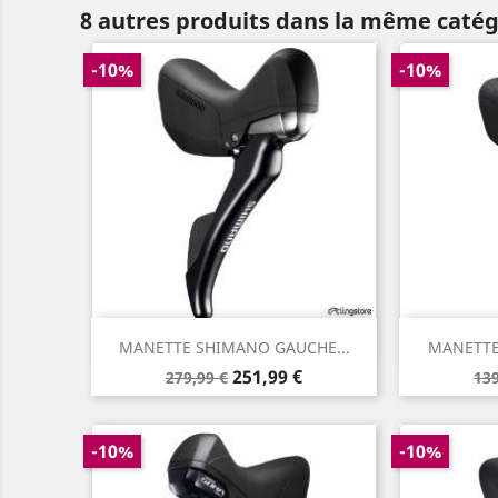
8 autres produits dans la même catég
-10%
-10%
Aperçu rapide


MANETTE SHIMANO GAUCHE...
MANETTE 
Prix
Prix
Pr
251,99 €
279,99 €
139
de
de
base
ba
-10%
-10%