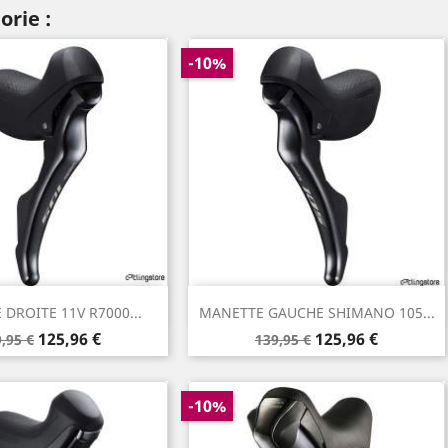
orie :
-10%
Aperçu rapide
Aperçu rapide

DROITE 11V R7000...
MANETTE GAUCHE SHIMANO 105...
ix
Prix
Prix
Prix
125,96 €
125,96 €
,95 €
139,95 €
de
se
base
-10%