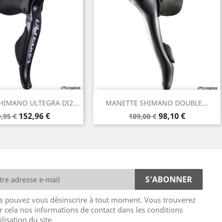
Aperçu rapide
Aperçu rapide

IMANO ULTEGRA DI2...
MANETTE SHIMANO DOUBLE...
ix
Prix
Prix
Prix
152,96 €
98,10 €
,95 €
109,00 €
de
se
base
s pouvez vous désinscrire à tout moment. Vous trouverez
r cela nos informations de contact dans les conditions
ilisation du site.