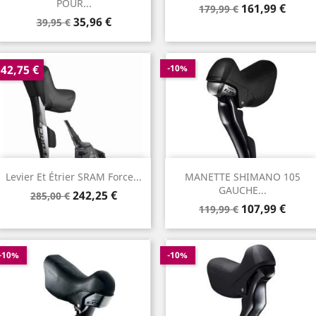
POUR...
Prix
Prix
161,99 €
179,99 €
Prix
Prix
35,96 €
de
39,95 €
de
base
base
-42,75 €
-10%
Levier Et Étrier SRAM Force...
MANETTE SHIMANO 105
GAUCHE...
Prix
Prix
242,25 €
285,00 €
Prix
Prix
de
107,99 €
119,99 €
de
base
base
-10%
-10%