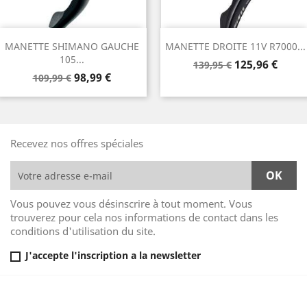
MANETTE SHIMANO GAUCHE
MANETTE DROITE 11V R7000...
105...
Prix
Prix
125,96 €
139,95 €
Prix
Prix
98,99 €
de
109,99 €
de
base
base
Recevez nos offres spéciales
Vous pouvez vous désinscrire à tout moment. Vous
trouverez pour cela nos informations de contact dans les
conditions d'utilisation du site.
J'accepte l'inscription a la newsletter