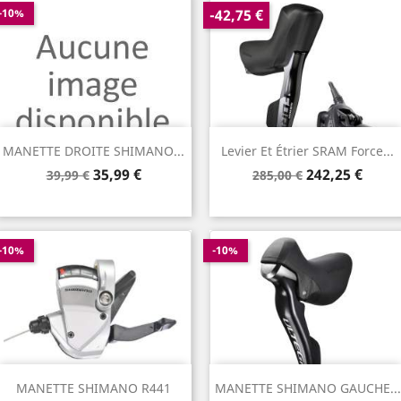
-10%
-42,75 €
MANETTE DROITE SHIMANO...
Levier Et Étrier SRAM Force...
Prix
Prix
Prix
Prix
35,99 €
242,25 €
39,99 €
285,00 €
de
de
base
base
-10%
-10%
MANETTE SHIMANO R441
MANETTE SHIMANO GAUCHE...