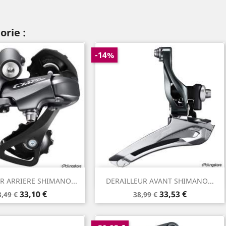
orie :
-14%
Aperçu rapide
Aperçu rapide

R ARRIERE SHIMANO...
DERAILLEUR AVANT SHIMANO...
rix
Prix
Prix
Prix
33,10 €
33,53 €
8,49 €
38,99 €
e
de
ase
base