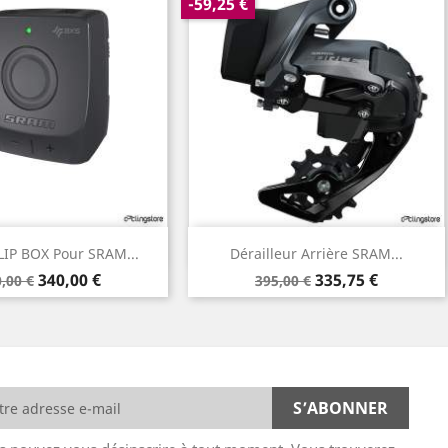
-59,25 €
Aperçu rapide
Aperçu rapide

BLIP BOX Pour SRAM...
Dérailleur Arrière SRAM...
ix
Prix
Prix
Prix
340,00 €
335,75 €
,00 €
395,00 €
de
se
base