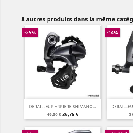
8 autres produits dans la même catég
-25%
-14%
Aperçu rapide


DERAILLEUR ARRIERE SHIMANO...
DERAILLEU
Prix
Prix
P
36,75 €
49,00 €
3
de
d
base
b