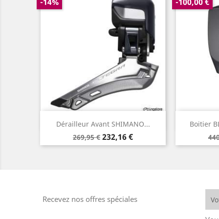
-14%
-100,00 €
Aperçu rapide


Dérailleur Avant SHIMANO...
Boitier 
Prix
Prix
Pr
232,16 €
269,95 €
440
de
de
base
ba
Recevez nos offres spéciales