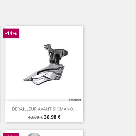
-14%
Aperçu rapide

DERAILLEUR AVANT SHIMANO...
Prix
Prix
36,98 €
43,00 €
de
base