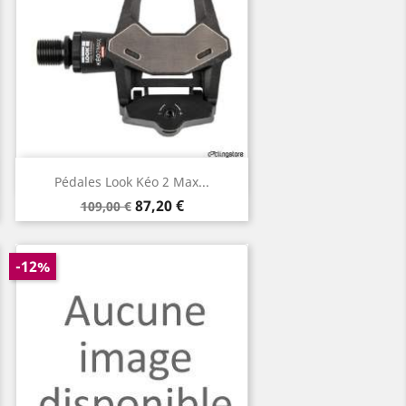
Aperçu rapide

Pédales Look Kéo 2 Max...
Prix
Prix
87,20 €
109,00 €
de
base
-12%