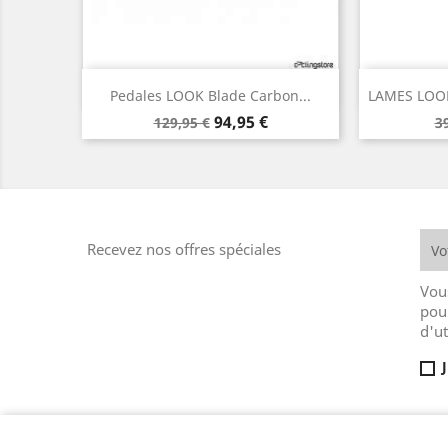
Aperçu rapide


Pedales LOOK Blade Carbon...
LAMES LOOK
Prix
Prix
P
94,95 €
129,95 €
3
de
d
base
b
Recevez nos offres spéciales
Vou
pou
d'ut