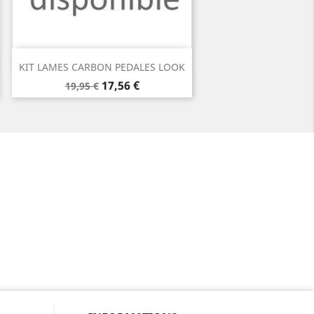
Aperçu rapide

KIT LAMES CARBON PEDALES LOOK
Prix
Prix
17,56 €
19,95 €
de
base