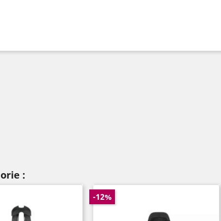
orie :
-12%