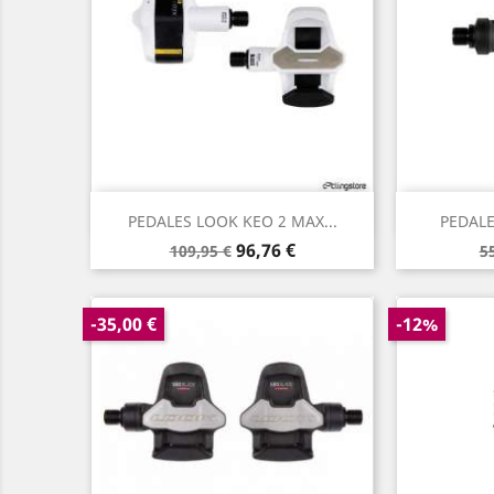
Aperçu rapide


PEDALES LOOK KEO 2 MAX...
PEDALE
Prix
Prix
P
96,76 €
109,95 €
5
de
d
base
b
-35,00 €
-12%