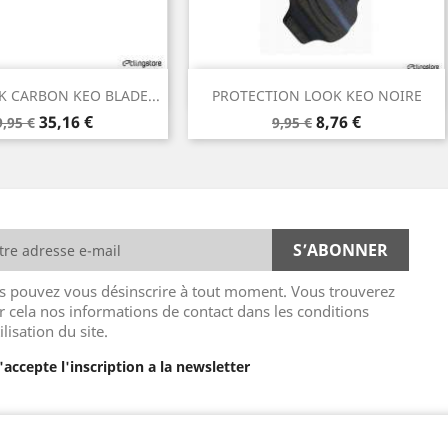
Aperçu rapide
Aperçu rapide

 CARBON KEO BLADE...
PROTECTION LOOK KEO NOIRE
rix
Prix
Prix
Prix
35,16 €
8,76 €
9,95 €
9,95 €
e
de
ase
base
s pouvez vous désinscrire à tout moment. Vous trouverez
r cela nos informations de contact dans les conditions
ilisation du site.
J'accepte l'inscription a la newsletter