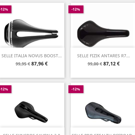
-12%
-12%
SELLE ITALIA NOVUS BOOST...
SELLE FIZIK ANTARES R7...
Prix
Prix
Prix
Prix
87,96 €
87,12 €
99,95 €
99,00 €
de
de
base
base
-12%
-12%