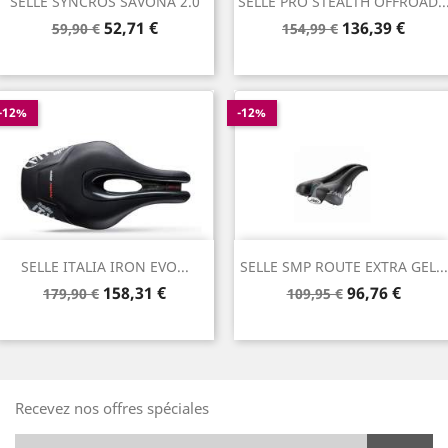
SELLE SYNCROS SAVONA 2.0
SELLE PRO STEALTH OFFROAD..
Prix
Prix
Prix
Prix
52,71 €
136,39 €
59,90 €
154,99 €
de
de
base
base
-12%
-12%
SELLE ITALIA IRON EVO...
SELLE SMP ROUTE EXTRA GEL...
Prix
Prix
Prix
Prix
158,31 €
96,76 €
179,90 €
109,95 €
de
de
base
base
Recevez nos offres spéciales