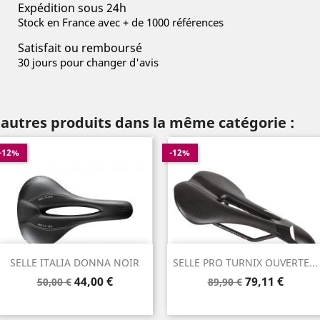
Expédition sous 24h
Stock en France avec + de 1000 références
Satisfait ou remboursé
30 jours pour changer d'avis
 autres produits dans la même catégorie :
-12%
-12%
SELLE ITALIA DONNA NOIR
SELLE PRO TURNIX OUVERTE...
Prix
Prix
Prix
Prix
44,00 €
79,11 €
50,00 €
89,90 €
de
de
base
base