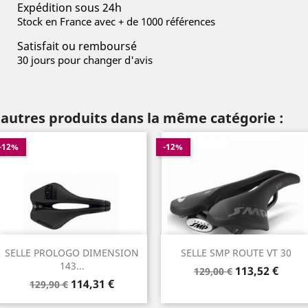
Expédition sous 24h
Stock en France avec + de 1000 références
Satisfait ou remboursé
30 jours pour changer d'avis
 autres produits dans la même catégorie :
-12%
-12%
SELLE PROLOGO DIMENSION
SELLE SMP ROUTE VT 30
143...
Prix
Prix
113,52 €
129,00 €
Prix
Prix
114,31 €
de
129,90 €
de
base