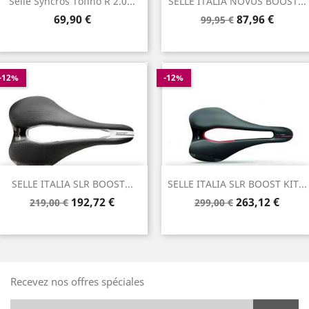
Selle Syncros Tofino R 2.0...
SELLE ITALIA NOVUS BOOST...
Prix
Prix
Prix
69,90 €
87,96 €
99,95 €
de
base
-12%
-12%
SELLE ITALIA SLR BOOST...
SELLE ITALIA SLR BOOST KIT...
Prix
Prix
Prix
Prix
192,72 €
263,12 €
219,00 €
299,00 €
de
de
base
base
Recevez nos offres spéciales