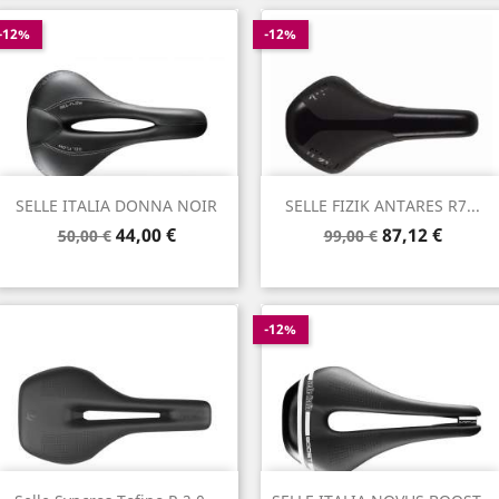
base
-12%
-12%
SELLE ITALIA DONNA NOIR
SELLE FIZIK ANTARES R7...
Prix
Prix
Prix
Prix
44,00 €
87,12 €
50,00 €
99,00 €
de
de
base
base
-12%