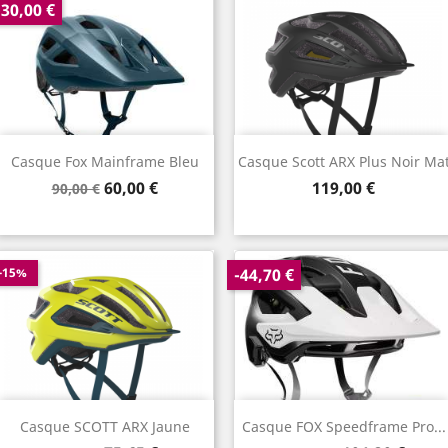
-30,00 €
Casque Fox Mainframe Bleu
Casque Scott ARX Plus Noir Ma
Prix
Prix
Prix
60,00 €
119,00 €
90,00 €
de
base
-15%
-44,70 €
Casque SCOTT ARX Jaune
Casque FOX Speedframe Pro...