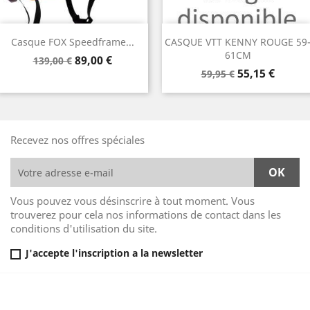
Casque FOX Speedframe...
CASQUE VTT KENNY ROUGE 59
61CM
Prix
Prix
89,00 €
139,00 €
Prix
Prix
de
55,15 €
59,95 €
de
base
base
Recevez nos offres spéciales
Vous pouvez vous désinscrire à tout moment. Vous
trouverez pour cela nos informations de contact dans les
conditions d'utilisation du site.
J'accepte l'inscription a la newsletter