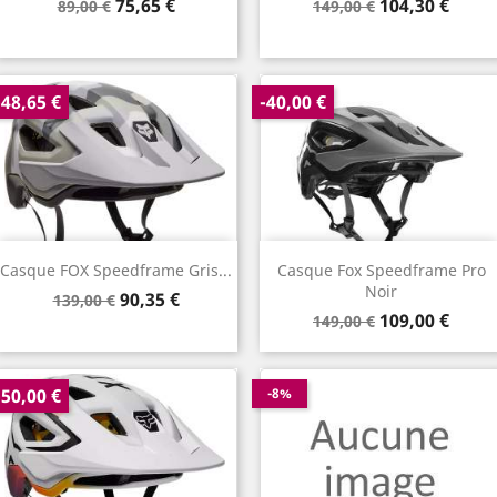
Prix
Prix
Prix
Prix
75,65 €
104,30 €
89,00 €
149,00 €
de
de
base
base
-48,65 €
-40,00 €
Casque FOX Speedframe Gris...
Casque Fox Speedframe Pro
Noir
Prix
Prix
90,35 €
139,00 €
Prix
Prix
de
109,00 €
149,00 €
de
base
base
-50,00 €
-8%