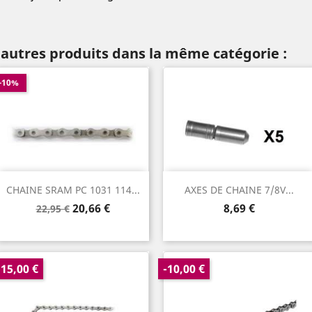
 autres produits dans la même catégorie :
-10%
CHAINE SRAM PC 1031 114...
AXES DE CHAINE 7/8V...
Prix
Prix
Prix
20,66 €
8,69 €
22,95 €
de
base
-15,00 €
-10,00 €