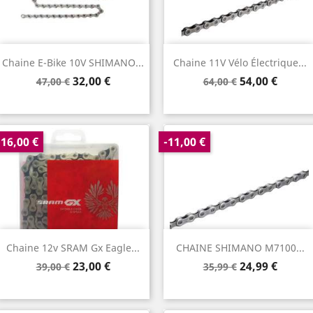
Chaine E-Bike 10V SHIMANO...
Chaine 11V Vélo Électrique...
Prix
Prix
Prix
Prix
32,00 €
54,00 €
47,00 €
64,00 €
de
de
base
base
-16,00 €
-11,00 €
Chaine 12v SRAM Gx Eagle...
CHAINE SHIMANO M7100...
Prix
Prix
Prix
Prix
23,00 €
24,99 €
39,00 €
35,99 €
de
de
base
base