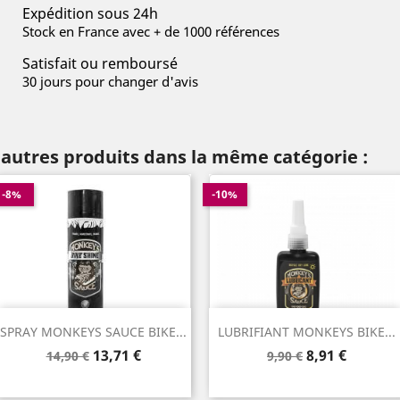
Expédition sous 24h
Stock en France avec + de 1000 références
Satisfait ou remboursé
30 jours pour changer d'avis
 autres produits dans la même catégorie :
-8%
-10%
SPRAY MONKEYS SAUCE BIKE...
LUBRIFIANT MONKEYS BIKE...
Prix
Prix
Prix
Prix
13,71 €
8,91 €
14,90 €
9,90 €
de
de
base
base