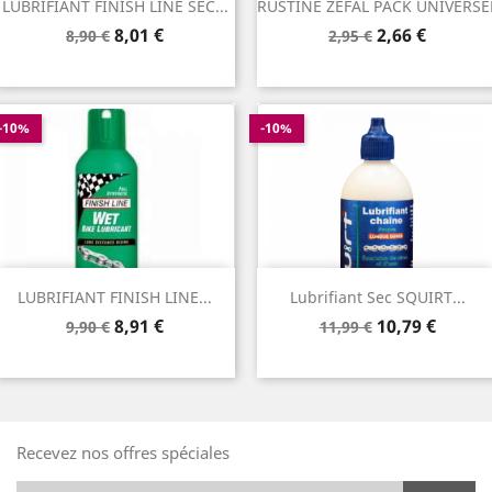
LUBRIFIANT FINISH LINE SEC...
RUSTINE ZEFAL PACK UNIVERSE
Prix
Prix
Prix
Prix
8,01 €
2,66 €
8,90 €
2,95 €
de
de
base
base
-10%
-10%
LUBRIFIANT FINISH LINE...
Lubrifiant Sec SQUIRT...
Prix
Prix
Prix
Prix
8,91 €
10,79 €
9,90 €
11,99 €
de
de
base
base
Recevez nos offres spéciales