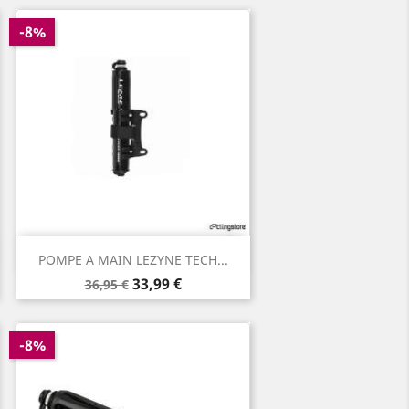
-8%
Aperçu rapide

POMPE A MAIN LEZYNE TECH...
Prix
Prix
33,99 €
36,95 €
de
base
-8%