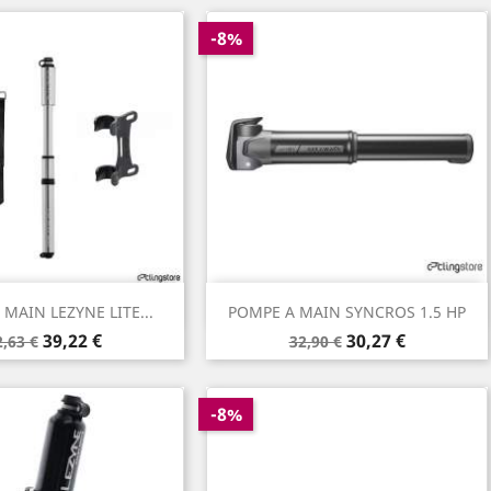
-8%
Aperçu rapide
Aperçu rapide

MAIN LEZYNE LITE...
POMPE A MAIN SYNCROS 1.5 HP
rix
Prix
Prix
Prix
39,22 €
30,27 €
2,63 €
32,90 €
e
de
ase
base
-8%