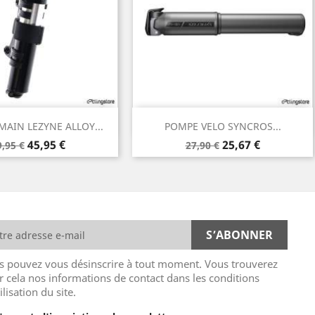
Aperçu rapide
Aperçu rapide

MAIN LEZYNE ALLOY...
POMPE VELO SYNCROS...
rix
Prix
Prix
Prix
45,95 €
25,67 €
9,95 €
27,90 €
e
de
ase
base
s pouvez vous désinscrire à tout moment. Vous trouverez
r cela nos informations de contact dans les conditions
ilisation du site.