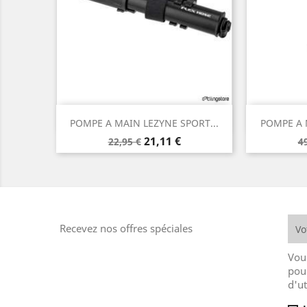
Aperçu rapide


POMPE A MAIN LEZYNE SPORT...
POMPE A 
Prix
Prix
P
21,11 €
22,95 €
4
de
d
base
b
Recevez nos offres spéciales
Vou
pou
d'ut