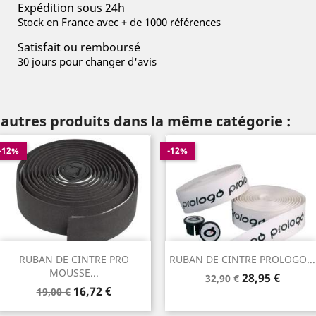
Expédition sous 24h
Stock en France avec + de 1000 références
Satisfait ou remboursé
30 jours pour changer d'avis
 autres produits dans la même catégorie :
-12%
-12%
RUBAN DE CINTRE PRO
RUBAN DE CINTRE PROLOGO...
MOUSSE...
Prix
Prix
28,95 €
32,90 €
Prix
Prix
16,72 €
de
19,00 €
de
base