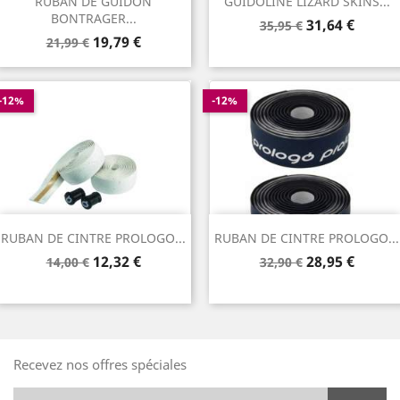
RUBAN DE GUIDON
GUIDOLINE LIZARD SKINS...
BONTRAGER...
Prix
Prix
31,64 €
35,95 €
Prix
Prix
19,79 €
de
21,99 €
de
base
base
-12%
-12%
RUBAN DE CINTRE PROLOGO...
RUBAN DE CINTRE PROLOGO...
Prix
Prix
Prix
Prix
12,32 €
28,95 €
14,00 €
32,90 €
de
de
base
base
Recevez nos offres spéciales