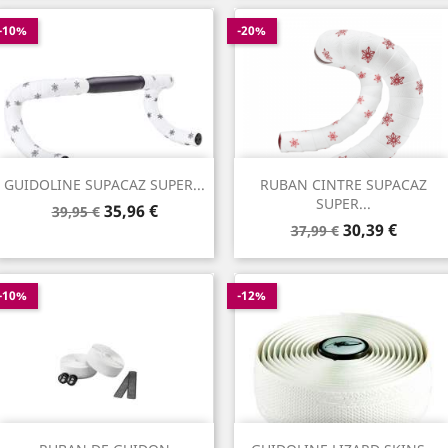
base
-10%
-20%
GUIDOLINE SUPACAZ SUPER...
RUBAN CINTRE SUPACAZ
SUPER...
Prix
Prix
35,96 €
39,95 €
Prix
Prix
de
30,39 €
37,99 €
de
base
base
-10%
-12%