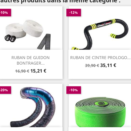
 autres produits dans la même catégorie :
-10%
-12%
RUBAN DE GUIDON
RUBAN DE CINTRE PROLOGO...
BONTRAGER...
Prix
Prix
35,11 €
39,90 €
Prix
Prix
15,21 €
de
16,90 €
de
base
base
-20%
-10%