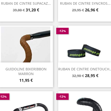
RUBAN DE CINTRE SUPACAZ...
RUBAN DE CINTRE SYNCROS...
Prix
Prix
Prix
Prix
31,20 €
26,96 €
39,00 €
29,95 €
de
de
base
base
-12%
GUIDOLINE BIKERIBBON
RUBAN DE CINTRE ONETOUCH..
MARRON
Prix
Prix
28,95 €
32,90 €
Prix
11,95 €
de
base
-12%
-12%