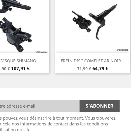
Aperçu rapide
Aperçu rapide

 DISQUE SHIMANO...
FREIN DISC COMPLET AR NOIR...
ix
Prix
Prix
Prix
107,91 €
64,79 €
,90 €
71,99 €
de
se
base
s pouvez vous désinscrire à tout moment. Vous trouverez
r cela nos informations de contact dans les conditions
ilisation du site.