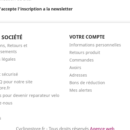
J'accepte l'inscription a la newsletter
 SOCIÉTÉ
VOTRE COMPTE
Informations personnelles
ns, Retours et
sements
Retours produit
 légales
Commandes
Avoirs
 sécurisé
Adresses
Q pour notre site
Bons de réduction
ore.fr
Mes alertes
ls pour devenir reparateur velo
z-nous
s
Cyclingstore.fr - Tous droits réservés
Agence web