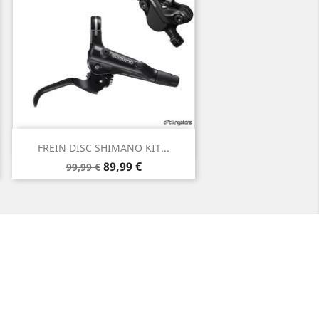
Aperçu rapide

FREIN DISC SHIMANO KIT...
Prix
Prix
89,99 €
99,99 €
de
base