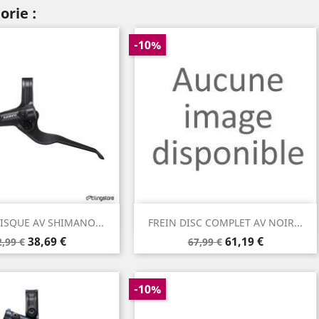
orie :
-10%
Aperçu rapide
Aperçu rapide

DISQUE AV SHIMANO...
FREIN DISC COMPLET AV NOIR...
rix
Prix
Prix
Prix
38,69 €
61,19 €
2,99 €
67,99 €
e
de
ase
base
-10%