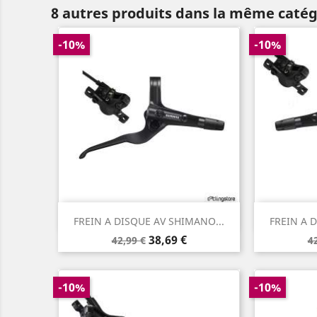
8 autres produits dans la même catég
-10%
-10%
Aperçu rapide


FREIN A DISQUE AV SHIMANO...
FREIN A 
Prix
Prix
P
38,69 €
42,99 €
4
de
d
base
b
-10%
-10%