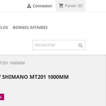
shopping_cart

Panier
(0)
Connexion
ÉLOS
BONNES AFFAIRES

MT201 1000MM
AV SHIMANO MT201 1000MM
%