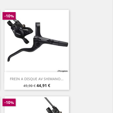
-10%
Aperçu rapide

FREIN A DISQUE AV SHIMANO...
Prix
Prix
44,91 €
49,90 €
de
base
-10%