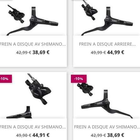
FREIN A DISQUE AV SHIMANO...
FREIN A DISQUE ARRIERE...
Prix
Prix
Prix
Prix
38,69 €
44,99 €
42,99 €
49,99 €
de
de
base
base
-10%
-10%
FREIN A DISQUE AV SHIMANO...
FREIN A DISQUE AV SHIMANO..
Prix
Prix
Prix
Prix
44,91 €
38,69 €
49,90 €
42,99 €