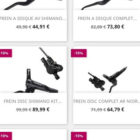
FREIN A DISQUE AV SHIMANO...
FREIN A DISQUE COMPLET...
Prix
Prix
Prix
Prix
44,91 €
73,80 €
49,90 €
82,00 €
de
de
base
base
-10%
-10%
FREIN DISC SHIMANO KIT...
FREIN DISC COMPLET AR NOIR..
Prix
Prix
Prix
Prix
89,99 €
64,79 €
99,99 €
71,99 €
de
de
base
base
-10%
-10%