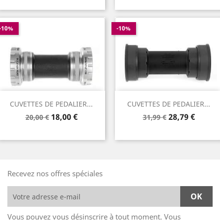
base
base
-10%
-10%
CUVETTES DE PEDALIER...
CUVETTES DE PEDALIER...
Prix
Prix
Prix
Prix
18,00 €
28,79 €
20,00 €
31,99 €
de
de
base
base
Recevez nos offres spéciales
Vous pouvez vous désinscrire à tout moment. Vous