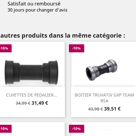
Satisfait ou remboursé
30 jours pour changer d'avis
 autres produits dans la même catégorie :
-10%
-10%
CUVETTES DE PEDALIER...
BOITIER TRUVATIV GXP TEAM
BSA
Prix
Prix
31,49 €
34,99 €
Prix
Prix
de
39,51 €
43,90 €
de
base
base
-10%
-10%