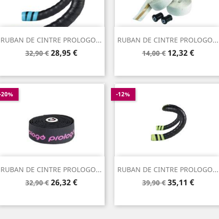
RUBAN DE CINTRE PROLOGO...
RUBAN DE CINTRE PROLOGO...
Prix
Prix
Prix
Prix
28,95 €
12,32 €
32,90 €
14,00 €
de
de
base
base
-20%
-12%
RUBAN DE CINTRE PROLOGO...
RUBAN DE CINTRE PROLOGO...
Prix
Prix
Prix
Prix
26,32 €
35,11 €
32,90 €
39,90 €
de
de
base
base