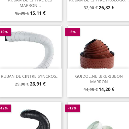
MARRON...
Prix
Prix
26,32 €
32,90 €
Prix
Prix
15,11 €
de
15,90 €
de
base
base
-10%
-5%
RUBAN DE CINTRE SYNCROS...
GUIDOLINE BIKERIBBON
MARRON
Prix
Prix
26,91 €
29,90 €
Prix
Prix
de
14,20 €
14,95 €
de
base
base
-12%
-12%